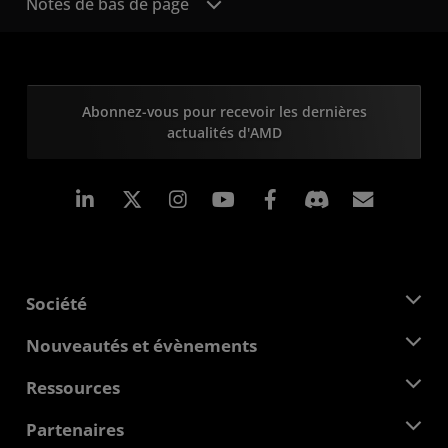
Notes de bas de page
Abonnez-vous pour recevoir les dernières
actualités d'AMD
LinkedIn
Instagram
Facebook
Inscrip
Société
À propos d'AMD
Nouveautés et évènements
Équipe de direction
Salle de presse
Ressources
Responsabilité d'entreprise
Évènements
Carrières
Centre pour les développeurs
Partenaires
Médiathèque
Nous contacter