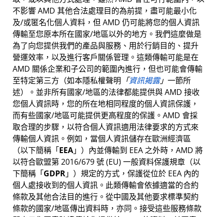
不影響 AMD 其他合法處理目的為前提，盡可能最小化
及/或匿名化個人資料，但 AMD 仍可能將您的個人資訊
傳輸至您原本所在國家/地區以外的地方。我們這麼做是
為了向您提供我們的產品與服務、用於行銷目的、提升
營運效率，以及進行客戶關係管理。這類傳輸可能是在
AMD 關係企業和子公司的範圍內進行，但也可能會傳輸
至特定第三方（如本隱私權聲明
「
資訊揭露
」
一節所
述）。並非所有國家/地區的法律都能提供與 AMD 接收
您個人資訊時，您的所在地相同程度的個人資訊保護，
而有些國家/地區可能提供更高程度的保護。AMD 會採
取合理的步驟，以符合個人資訊適用法律要求的方式來
傳輸個人資訊。例如，當個人資訊儲存在歐洲經濟區
（以下簡稱「
EEA
」）內並傳輸到 EEA 之外時，AMD 將
以符合歐盟第 2016/679 號 (EU) 一般資料保護規章（以
下簡稱「
GDPR
」）規定的方式，保護從位於 EEA 內的
個人處接收到的個人資訊。此類傳輸會依據適當的合約
條款及其他合法目的進行。從中國及其他要求標準契約
條款的國家/地區傳出資料時，亦同。接受這些服務條款