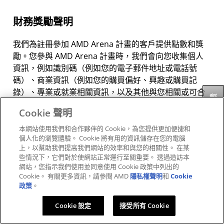
財務獎勵聲明
我們為註冊參加 AMD Arena 計畫的客戶提供點數和獎
勵。您參與 AMD Arena 計畫時，我們會向您收集個人
資訊，例如識別碼（例如您的電子郵件地址或電話號
碼）、商業資訊（例如您的購買偏好、興趣或購買記
錄）、專業或就業相關資訊，以及其他與您相關或可合
反馈
理與您相關聯的個人資訊類別。您的個人資訊價值與提
Cookie 聲明
供給您的優惠或獎勵價值之間有合理的關聯。由於每位
成員運用 AMD Arena 計畫點數和獎勵的程度不同，因
本網站使用我們和合作夥伴的 Cookie，為您提供更加便捷和
個人化的瀏覽體驗。 Cookie 將有用的資訊儲存在您的電腦
此 AMD Arena 點數和獎勵對於每位成員的價值亦各不
上，以幫助我們提高我們網站的效率和與您的相關性。 在某
相同。
些情況下，它們對於使網站正常運行至關重要。 透過造訪本
網站，您指示我們使用並同意使用 Cookie 政策中列出的
參加 AMD Arena 計畫需要您事先同意加入，而您有權
Cookie。 有關更多資訊，請參閱 AMD
隱私權聲明
和
Cookie
政策
。
隨時撤回同意。您可以依照提供的註冊或參與指示，選
擇加入 AMD Arena 計畫。 如果您希望選擇退出我們的
Cookie 設定
接受所有 Cookie
獎勵計畫，請傳送電子郵件至
memberservices@amd-