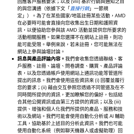
回應客戶服務要求；以及 (viii) 基於行銷與通知之目
的與您溝通（依據下文「
直接行銷
」一節規
定」）。為了在某些國家/地區註冊某些活動，AMD
在必要時可能會直接向您收集出生日期和護照資
訊，以便協助您參與該 AMD 活動並提供您所要求的
活動相關服務。如果您選擇不在網站上註冊，則功
能可能受限。舉例來說，若未註冊，您可能無法在
網站上參與論壇討論。
訊息與產品評論內容。
我們會收集您透過聯絡、客
戶服務、註冊、論壇、問卷調查、購買、產品評論
表，以及您透過帳戶使用網站上通訊功能等管道所
提出的訊息。我們會使用這些資訊來 (i) 回覆並履行
您的要求；(ii) 藉由交互參照您透過不同管道及在不
同時間所提供的資訊，更加瞭解您的偏好，包括結
合其他公開資訊或由第三方提供的資訊；以及 (iii)
提供、增強和個人化我們所提供的產品、服務和技
術以及網站。我們可能會使用自動化分析或 AI 輔助
工具，協助基於上述目的分析此資訊。我們也可能
使用自動化系統（例如聊天機器人或虛擬助理）回