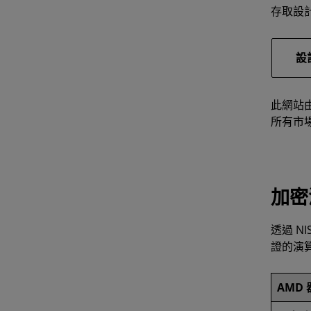
存取設計
設
此網站由
所有市
加密
透過 N
證的演算
AMD