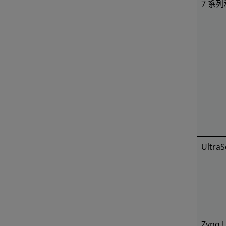
7 系列和
UltraS
Zynq U