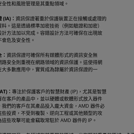
安全性和風險管理是其重點領域。
(IA)：
資訊保證著重於保護裝置正在接觸或處理的
資料。這是透過標準加密技術（例如驗證和加密）
設計方法加以完成。容錯設計方法可確保在出現故
不會危及安全性。
全：
資訊保證可確保所有媒體形式的資訊安全無
網路安全則重視在網路領域的資訊保護。這使得網
在大多數應用中，實質成為隸屬於資訊保證的一
AT)：
專注於保護客戶的智慧財產 (IP)，尤其是智慧
署在客戶的產品中，並以硬體或軟體形式放入器件
。我們的客戶在其產品投入龐大資金，AMD 器件必
這些投資，不受到複製、逆向工程或其他類型的攻
這些攻擊可能會竊取常駐於 AMD 器件的 IP。