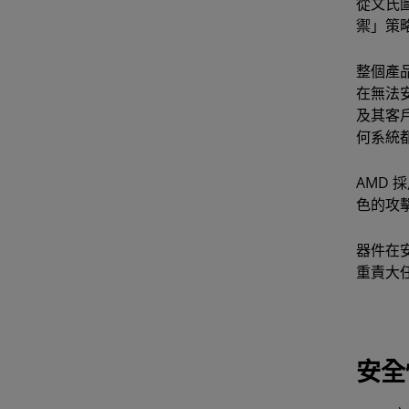
從文氏
禦」策
整個產
在無法
及其客
何系統
AMD
色的攻
器件在
重責大
安全