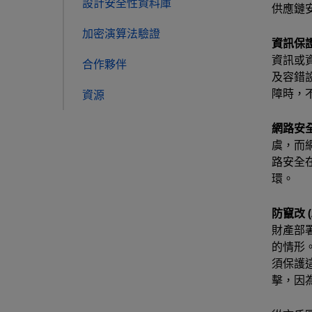
設計安全性資料庫
供應鏈
加密演算法驗證
資訊保證 
資訊或
合作夥伴
及容錯
障時，
資源
網路安
虞，而
路安全
環。
防竄改 (
財產部
的情形
須保護
擊，因為