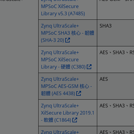
MPSoC XilSecure
Library v5.3 (A7485)
Zynq UltraScale+
SHA3
MPSoC SHA3 核心 - 韌體
(SHA-3 20)
Zynq UltraScale+
AES、SHA3、R
MPSoC XilSecure
Library - 硬體 (C380)
Zynq UltraScale+
AES
MPSoC AES-GSM 核心 -
韌體 (AES 4438)
Zynq UltraScale+
AES、SHA3、R
XilSecure Library 2019.1
- 軟體 (C1864)
Zynq UltraScale+
AES、SHA3、R