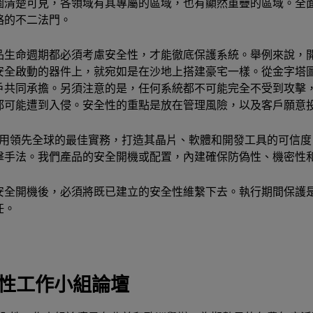
圖清楚可見，各領域有其專屬的區域，也有顯然重疊的區域。全
略的不二法門。
品生命週期都必須考慮安全性，才能徹底保護系統。舉例來說，
安全啟動的器件上，就宛如是在沙地上搭建豪宅一樣。從金字塔圖
戶共同承擔。另須注意的是，任何系統都不可能完全不受到攻擊
都可能遭到入侵。安全性的重點是放在管理風險，以及客戶願意
 採用領先全球的最佳實務，打造其晶片、軟體和開發工具的可信
擊手法。我們產品的安全開機或配置，內建確保防偽性、機密性
安全開機後，必須將既已建立的安全性維繫下去。執行期間保護是 
任。
性工作小組論壇