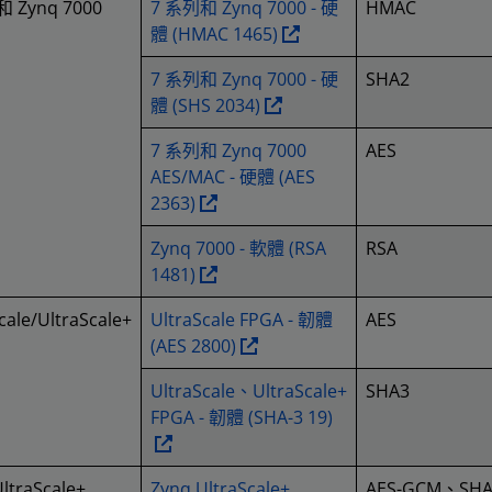
 Zynq 7000
7 系列和 Zynq 7000 - 硬
HMAC
體 (HMAC 1465)
7 系列和 Zynq 7000 - 硬
SHA2
體 (SHS 2034)
7 系列和 Zynq 7000
AES
AES/MAC - 硬體 (AES
2363)
Zynq 7000 - 軟體 (RSA
RSA
1481)
cale/UltraScale+
UltraScale FPGA - 韌體
AES
(AES 2800)
UltraScale、UltraScale+
SHA3
FPGA - 韌體 (SHA-3 19)
ltraScale+
Zynq UltraScale+
AES-GCM、SHA