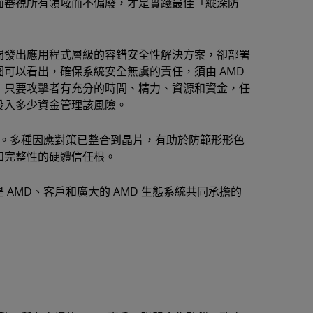
面審視所有領域而不偏廢，才是實踐最佳「縱深防
開發出應用程式層級的容錯安全性解決方案，卻部署
可以看出，確保系統安全無虞的責任，須由 AMD
，只要攻擊者有充分的時間、精力、資源和資金，任
投入多少資金管理該風險。
度。多種因應對策已整合到晶片，有助於防範形形色
和完整性的硬體信任根。
AMD、客戶和廣大的 AMD 生態系統共同承擔的