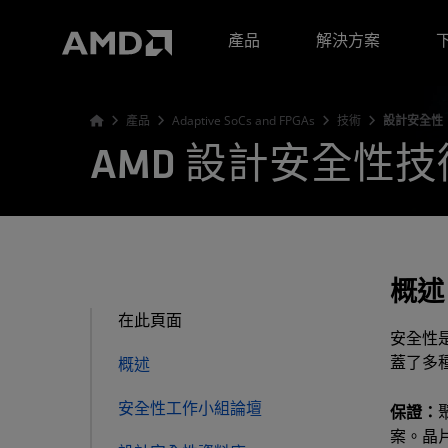
AMD 網站無障礙聲明
產品
解決方案
產品
Adaptive SoCs and FPGAs
技術
設計安全性
AMD 設計安全性技
概述
在此頁面
安全性
蓋了多
概述
安全性工作小組論壇
保證：
案。晶片