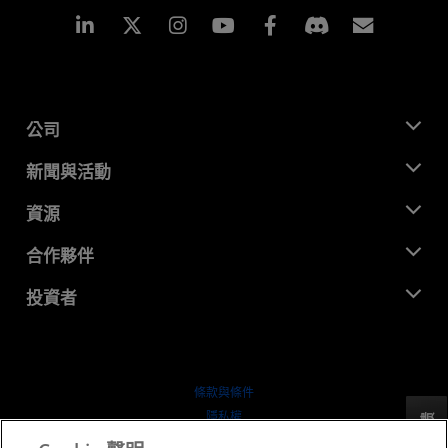
Linkedin
Instagram
Facebook
訂閱
公司
關於 AMD
新聞與活動
管理團隊
新聞室
資源
企業責任
活動
招聘
開發者中心
合作夥伴
媒體庫
聯絡我們
部落格
AMD 合作夥伴中心
投資者
案例研究
授權經銷商
網路研討會
投資者關係
AMD 大學計畫
探索資源
財務資訊
董事會
條款與條件
治理文件
隱私權
反馈
行情走勢
商標