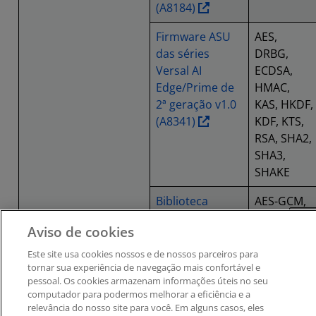
(A8184)
Firmware ASU
AES,
das séries
DRBG,
Versal AI
ECDSA,
Edge/Prime de
HMAC,
2ª geração v1.0
KAS, HKDF,
(A8341)
KDF, KTS,
RSA, SHA2,
SHA3,
SHAKE
Biblioteca
AES-GCM,
XilSecure das
ECDSA,
Feedback
Aviso de cookies
séries Versal AI
HMAC,
Edge/Prime de
LMS, RSA,
Este site usa cookies nossos e de nossos parceiros ​para
2ª geração v6.0
SHA2,
tornar sua experiência de navegação mais confortável e
pessoal. ​Os cookies armazenam informações úteis no seu
(A8342)
SHA3,
computador para podermos melhorar a eficiência e a
SHAKE
relevância do nosso site para você. Em alguns casos, eles