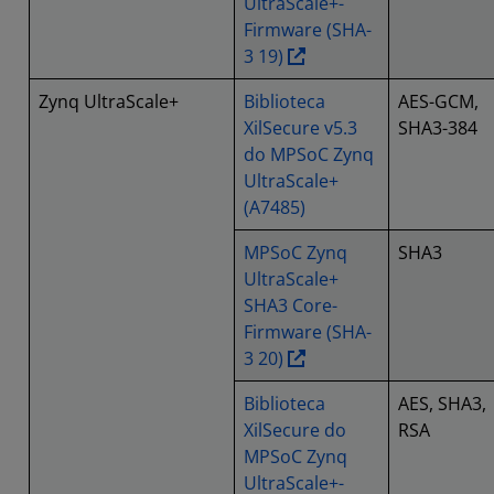
UltraScale+-
Firmware (SHA-
3 19)
Zynq UltraScale+
Biblioteca
AES-GCM,
XilSecure v5.3
SHA3-384
do MPSoC Zynq
UltraScale+
(A7485)
MPSoC Zynq
SHA3
UltraScale+
SHA3 Core-
Firmware (SHA-
3 20)
Biblioteca
AES, SHA3,
XilSecure do
RSA
MPSoC Zynq
UltraScale+-