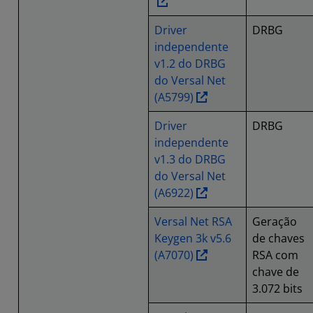
Driver
DRBG
independente
v1.2 do DRBG
do Versal Net
(A5799)
Driver
DRBG
independente
v1.3 do DRBG
do Versal Net
(A6922)
Versal Net RSA
Geração
Keygen 3k v5.6
de chaves
(A7070)
RSA com
chave de
3.072 bits