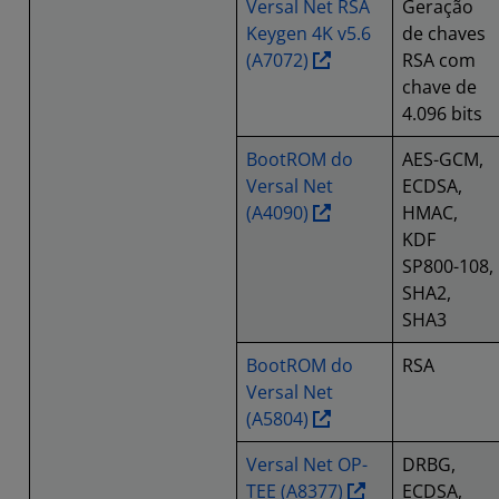
Versal Net RSA
Geração
Keygen 4K v5.6
de chaves
(A7072)
RSA com
chave de
4.096 bits
BootROM do
AES-GCM,
Versal Net
ECDSA,
(A4090)
HMAC,
KDF
SP800-108,
SHA2,
SHA3
BootROM do
RSA
Versal Net
(A5804)
Versal Net OP-
DRBG,
TEE (A8377)
ECDSA,