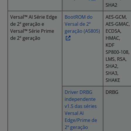
SHA2
Versal™ AI Série Edge
BootROM do
AES-GCM,
de 2ª geração e
Versal de 2ª
AES-GMAC,
Versal™ Série Prime
geração (A5805)
ECDSA,
de 2ª geração
HMAC,
KDF
SP800-108,
LMS, RSA,
SHA2,
SHA3,
SHAKE
Driver DRBG
DRBG
independente
v1.5 das séries
Versal AI
Edge/Prime de
2ª geração