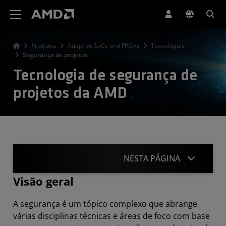
Declaração de acessibilidade do site da AMD
Produtos
Adaptive SoCs and FPGAs
Tecnologias
Segurança de projetos
Tecnologia de segurança de
projetos da AMD
NESTA PÁGINA
Visão geral
Visão geral
A segurança é um tópico complexo que abrange
Grupo de trabalho de segurança
várias disciplinas técnicas e áreas de foco com base