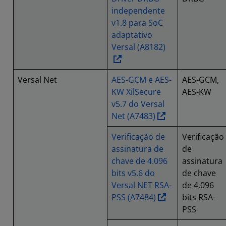
independente
v1.8 para SoC
adaptativo
Versal (A8182)
Versal Net
AES-GCM e AES-
AES-GCM,
KW XilSecure
AES-KW
v5.7 do Versal
Net (A7483)
Verificação de
Verificação
assinatura de
de
chave de 4.096
assinatura
bits v5.6 do
de chave
Versal NET RSA-
de 4.096
PSS (A7484)
bits RSA-
PSS