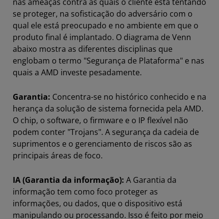
nas ameaças contra as quais o cliente está tentando
Lounge de segurança de projetos
se proteger, na sofisticação do adversário com o
qual ele está preocupado e no ambiente em que o
Validação de algoritmo criptográfico
produto final é implantado. O diagrama de Venn
Parceiros
abaixo mostra as diferentes disciplinas que
englobam o termo "Segurança de Plataforma" e nas
Recursos
quais a AMD investe pesadamente.
Garantia:
Concentra-se no histórico conhecido e na
herança da solução de sistema fornecida pela AMD.
O chip, o software, o firmware e o IP flexível não
podem conter "Trojans". A segurança da cadeia de
suprimentos e o gerenciamento de riscos são as
principais áreas de foco.
IA (Garantia da informação):
A Garantia da
informação tem como foco proteger as
informações, ou dados, que o dispositivo está
manipulando ou processando. Isso é feito por meio