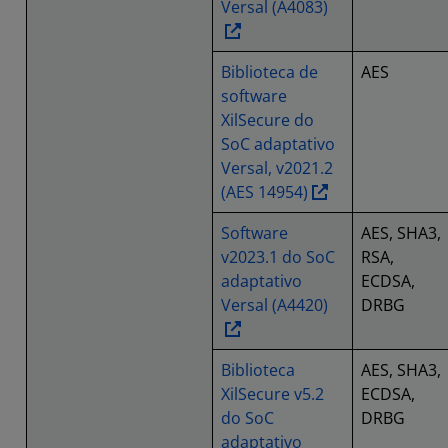
Versal (A4083)
Biblioteca de
AES
software
XilSecure do
SoC adaptativo
Versal, v2021.2
(AES 14954)
Software
AES, SHA3,
v2023.1 do SoC
RSA,
adaptativo
ECDSA,
Versal (A4420)
DRBG
Biblioteca
AES, SHA3,
XilSecure v5.2
ECDSA,
do SoC
DRBG
adaptativo