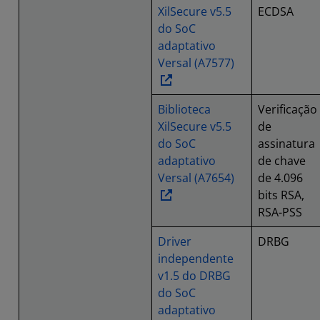
XilSecure v5.5
ECDSA
do SoC
adaptativo
Versal (A7577)
Biblioteca
Verificação
XilSecure v5.5
de
do SoC
assinatura
adaptativo
de chave
Versal (A7654)
de 4.096
bits RSA,
RSA-PSS
Driver
DRBG
independente
v1.5 do DRBG
do SoC
adaptativo