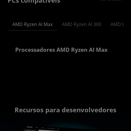
PCs compatíveis
AMD Ryzen AI Max
AMD Ryzen AI 300
AMD Ryz
Processadores AMD Ryzen AI Max
Recursos para desenvolvedores