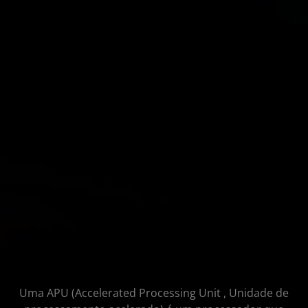
Que fique bem claro: Satrix Halo não é a
sua APU mediana comum
Tom’s Hardware
Leia mais
Uma APU (Accelerated Processing Unit , Unidade de