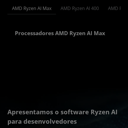
AMD Ryzen AI Max
AMD Ryzen AI 400
AMD Ryze
Processadores AMD Ryzen AI Max
Apresentamos o software Ryzen AI
para desenvolvedores