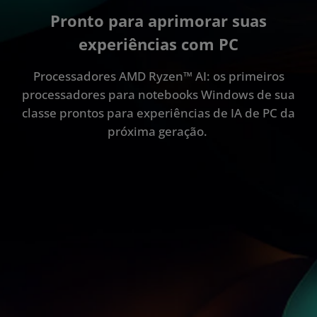
Pronto para aprimorar suas
Recursos para desenvolvedores
experiências com PC
Processadores AMD Ryzen™ AI: os primeiros
processadores para notebooks Windows de sua
classe prontos para experiências de IA de PC da
próxima geração.
Agora, o
Assistentes
Amuse 2.2 Beta com
futuro da IA
Fluxos de
Descubra
de IA
AMD XDNA™ Super
está
trabalho
novas
avançados
Resolution
integrado
contínuos
experiências
ao seu
ao seu PC
com
com o Topaz
Saiba mais sobre esta
alcance
com
Blackmagic
Labs
ferramenta de geração
Ryzen AI
e
de imagens por IA fácil
O LM Studio
Saiba como a