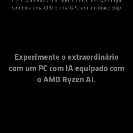
processamento acelerado) é um processador que
combina uma CPU e uma GPU em um único chip
Experimente o extraordinário
com um PC com IA equipado com
o AMD Ryzen AI.
Acer
Asus
Dell
HP
Lenovo
LG
MSI
Razer
Visualizar
Visualizar
Visualizar
Visualizar
Visualizar
Visualizar
Visualizar
Visualizar
produtos
produtos
produtos
produtos
produtos
produtos
produtos
produtos