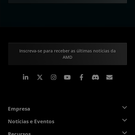
Inscreva-se para receber as últimas notícias da
AMD
Linkedin
Instagram
Facebook
Assina
Empresa
Sobre a AMD
Notícias e Eventos
Equipe de Gerenciamento
Sala de Imprensa
Recursos