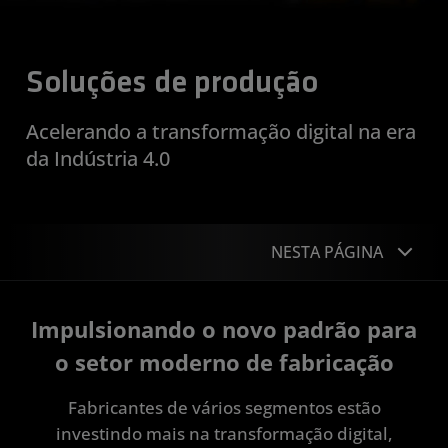
Soluções de produção
Acelerando a transformação digital na era
da Indústria 4.0
NESTA PÁGINA
Visão Geral
Impulsionando o novo padrão para
Casos de uso
o setor moderno de fabricação
Estudos de caso
Fabricantes de vários segmentos estão
investindo mais na transformação digital,
Recursos