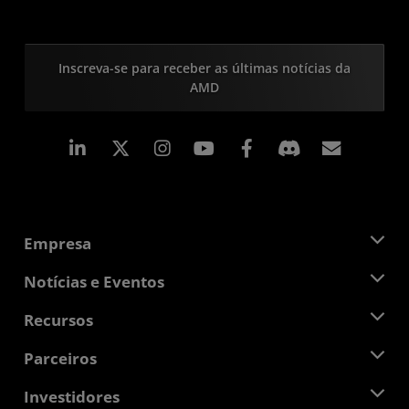
Inscreva-se para receber as últimas notícias da
AMD
Linkedin
Instagram
Facebook
Assina
Empresa
Sobre a AMD
Notícias e Eventos
Equipe de Gerenciamento
Sala de Imprensa
Recursos
Responsibilidade Corporativa
Eventos
Oportunidades de Emprego
Central do desenvolvedor
Parceiros
Bibliotecas de Mídias
Contato AMD
Blogs
AMD Partner Hub
Investidores
Estudos de caso