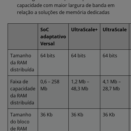
capacidade com maior largura de banda em
relação a soluções de memória dedicadas
SoC
UltraScale+
UltraScale
adaptativo
Versal
Tamanho
64 bits
64 bits
64 bits
da RAM
distribuída
Faixa de
0,6 – 258
1,2 Mb –
4,1 Mb –
capacidade
Mb
48,3 Mb
28,7 Mb
da RAM
distribuída
Tamanho
36 Kb
36 Kb
36 Kb
do bloco
de RAM