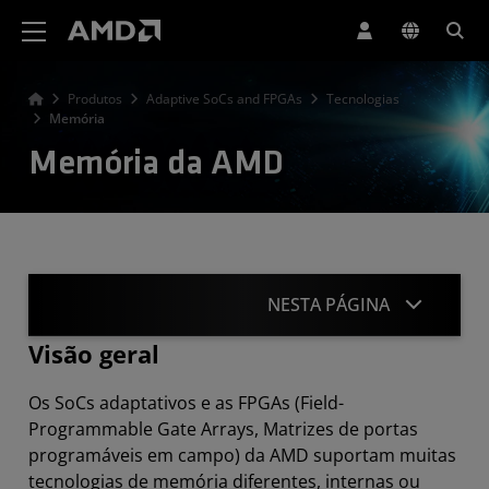
Declaração de acessibilidade do site da AMD
Produtos
Adaptive SoCs and FPGAs
Tecnologias
Memória
Memória da AMD
NESTA PÁGINA
Visão geral
Visão geral
Os SoCs adaptativos e as FPGAs (Field-
Memória interna (HBM, RAM)
Programmable Gate Arrays, Matrizes de portas
programáveis em campo) da AMD suportam muitas
Interfaces de memória externa
tecnologias de memória diferentes, internas ou