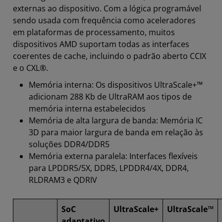
externas ao dispositivo. Com a lógica programável
Ferramentas
sendo usada com frequência como aceleradores
Recursos
em plataformas de processamento, muitos
dispositivos AMD suportam todas as interfaces
coerentes de cache, incluindo o padrão aberto CCIX
e o CXL®.
Memória interna: Os dispositivos UltraScale+™
adicionam 288 Kb de UltraRAM aos tipos de
memória interna estabelecidos
Memória de alta largura de banda: Memória IC
3D para maior largura de banda em relação às
soluções DDR4/DDR5
Memória externa paralela: Interfaces flexíveis
para LPDDR5/5X, DDR5, LPDDR4/4X, DDR4,
RLDRAM3 e QDRIV
SoC
UltraScale+
UltraScale™
adaptativo