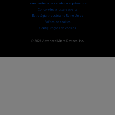
Transparência na cadeia de suprimentos
Concorrência justa e aberta
Estratégia tributária no Reino Unido
Política de cookies
Configurações de cookies
© 2026 Advanced Micro Devices, Inc.