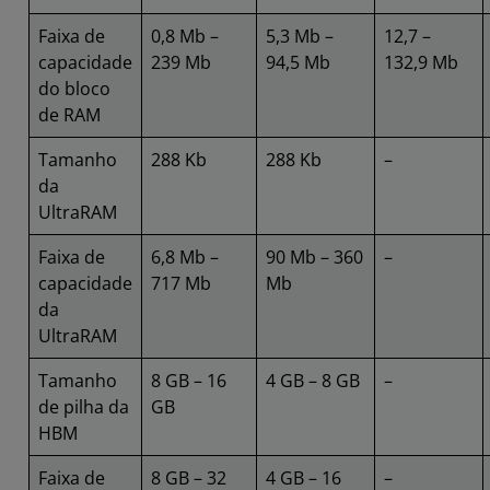
Faixa de
0,8 Mb –
5,3 Mb –
12,7 –
capacidade
239 Mb
94,5 Mb
132,9 Mb
do bloco
de RAM
Tamanho
288 Kb
288 Kb
–
da
UltraRAM
Faixa de
6,8 Mb –
90 Mb – 360
–
capacidade
717 Mb
Mb
da
UltraRAM
Tamanho
8 GB – 16
4 GB – 8 GB
–
de pilha da
GB
HBM
Faixa de
8 GB – 32
4 GB – 16
–