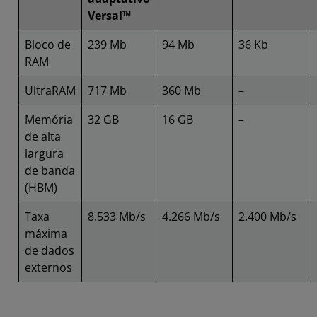
Versal™
Bloco de
239 Mb
94 Mb
36 Kb
RAM
UltraRAM
717 Mb
360 Mb
–
Memória
32 GB
16 GB
–
de alta
largura
de banda
(HBM)
Taxa
8.533 Mb/s
4.266 Mb/s
2.400 Mb/s
máxima
de dados
externos