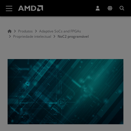
Declaração de acessibilidade do site da AMD
Produtos
Adaptive SoCs and FPGAs
Propriedade intelectual
NoC2 programável