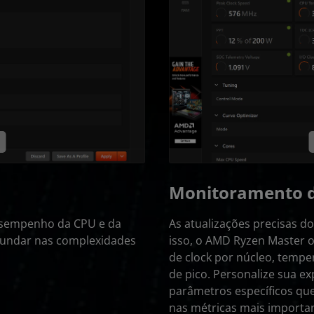
Monitoramento d
esempenho da CPU e da
As atualizações precisas d
fundar nas complexidades
isso, o AMD Ryzen Master 
de clock por núcleo, temper
de pico. Personalize sua e
parâmetros específicos que
nas métricas mais importan