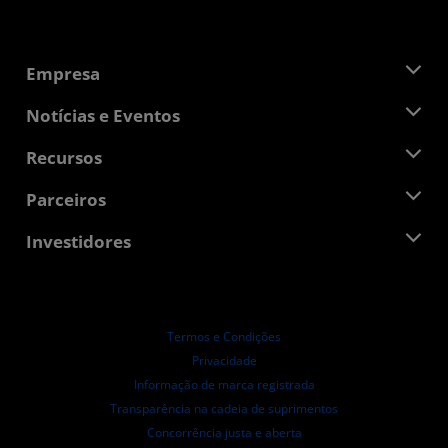
Empresa
Sobre a AMD
Notícias e Eventos
Equipe de Gerenciamento
Sala de Imprensa
Recursos
Responsibilidade Corporativa
Eventos
Oportunidades de Emprego
Central do desenvolvedor
Parceiros
Bibliotecas de Mídias
Contato AMD
Blogs
AMD Partner Hub
Investidores
Estudos de caso
Distribuidores autorizados
Webinars
Relações com investidores
Programa AMD University
Explorar os recursos
Informações Financeiras
Conselho de Administração
Termos e Condições
Documentos de Governança
Privacidade
Arquivos da SEC
Informação de marca registrada
Transparência na cadeia de suprimentos
Concorrência justa e aberta