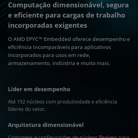
Especificações
Computação dimensionável, segura
e eficiente para cargas de trabalho
Estudos de caso
incorporadas exigentes
Suporte e recursos
O AMD EPYC™ Embedded oferece desempenho e
Começar
eficiência incomparáveis para aplicativos
incorporados para usos em rede,
armazenamento, indústria e muito mais.
Líder em desempenho
Até 192 núcleos com produtividade e eficiência
líderes do setor.
Arquitetura dimensionável
Contagens e configurações de núcleos flexíveis para