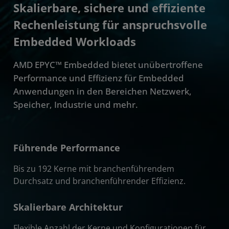
Technische Daten
Skalierbare, sichere und effiziente
Rechenleistung für anspruchsvolle
Fallstudien
Embedded Workloads
Support und Ressourcen
AMD EPYC™ Embedded bietet unübertroffene
Erste Schritte
Performance und Effizienz für Embedded
Anwendungen in den Bereichen Netzwerk,
Speicher, Industrie und mehr.
Führende Performance
Bis zu 192 Kerne mit branchenführendem
Durchsatz und branchenführender Effizienz.
Skalierbare Architektur
Flexible Anzahl der Kerne und Konfigurationen für