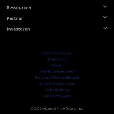
Führungsteam
Pressebereich
Ressourcen
Verantwortung
Veranstaltungen
Stellenangebote
Developer Central
Partner
Mediathek
Kontakt
Blogs
AMD Partner Hub
Investoren
Fallstudien
Autorisierte Händler
Online-Seminare
Investoren-Kontakte
AMD Hochschulprogramm
Ressourcen ansehen
Finanzdaten
Unternehmensvorstand
Geschäftsbedingungen​
Führungs-Dokumentation
Datenschutz
SEC-Börsenberichte
Marken
Lieferkettentransparenz
Fairer und offener Wettbewerb
Britische Steuerstrategie
Cookie-Richtlinien
Cookie-Einstellungen
© 2026 Advanced Micro Devices, Inc.