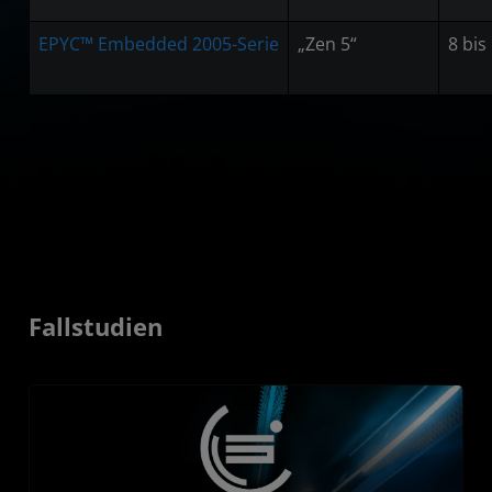
EPYC™ Embedded 2005-Serie
„Zen 5“
8 bis
Fallstudien