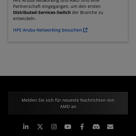
HPE Aruba Networking und AMD sind eine
Partnerschaft eingegangen, um den ersten
Distributed-Services-Switch
der Branche zu
entwickeln.
HPE Aruba Networking besuchen
Melden Sie sich für neueste Nachrichten von
AMD an
LinkedIn
Instagram
Facebook
Abonn