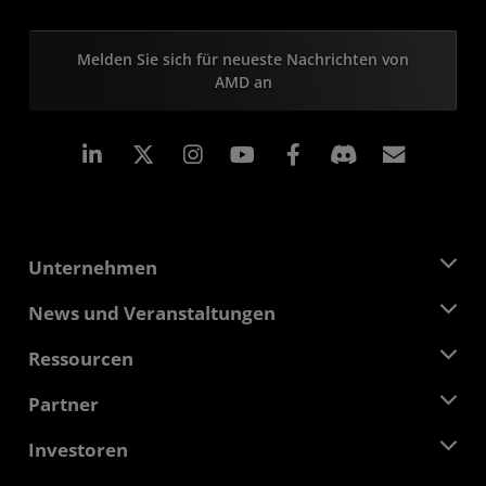
Melden Sie sich für neueste Nachrichten von
AMD an
LinkedIn
Instagram
Facebook
Abonn
Unternehmen
Über AMD
News und Veranstaltungen
Führungsteam
Pressebereich
Ressourcen
Verantwortung
Veranstaltungen
Stellenangebote
Developer Central
Partner
Mediathek
Kontakt
Blogs
AMD Partner Hub
Investoren
Fallstudien
Autorisierte Händler
Online-Seminare