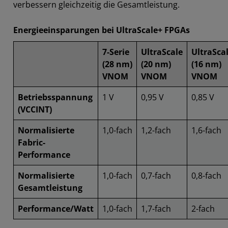
verbessern gleichzeitig die Gesamtleistung.
Energieeinsparungen bei UltraScale+ FPGAs
7-Serie
UltraScale
UltraSca
(28 nm)
(20 nm)
(16 nm)
VNOM
VNOM
VNOM
Betriebsspannung
1 V
0,95 V
0,85 V
(VCCINT)
Normalisierte
1,0-fach
1,2-fach
1,6-fach
Fabric-
Performance
Normalisierte
1,0-fach
0,7-fach
0,8-fach
Gesamtleistung
Performance/Watt
1,0-fach
1,7-fach
2-fach