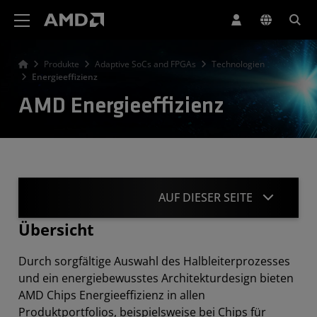
Erklärung zur Barrierefreiheit auf der AMD Website
Produkte
Adaptive SoCs and FPGAs
Technologien
Energieeffizienz
AMD Energieeffizienz
AUF DIESER SEITE
Übersicht
Übersicht
Durch sorgfältige Auswahl des Halbleiterprozesses
Stromversorgungslösungen
und ein energiebewusstes Architekturdesign bieten
AMD Chips Energieeffizienz in allen
Thermisches Design
Produktportfolios, beispielsweise bei Chips für