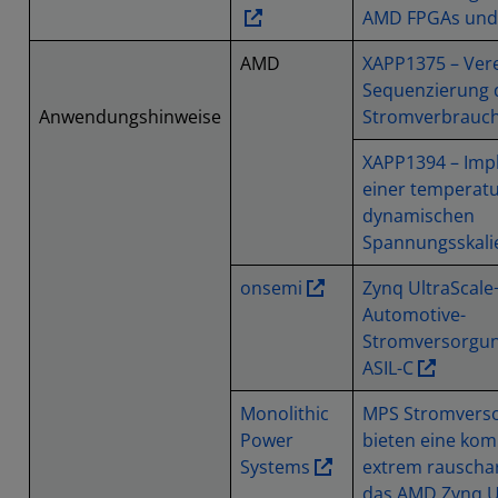
AMD FPGAs und
AMD
XAPP1375 – Vere
Sequenzierung 
Anwendungshinweise
Stromverbrauc
XAPP1394 – Imp
einer temperat
dynamischen
Spannungsskali
onsemi
Zynq UltraScal
Automotive-
Stromversorgun
ASIL-C
Monolithic
MPS Stromvers
Power
bieten eine ko
Systems
extrem rauscha
das AMD Zynq U