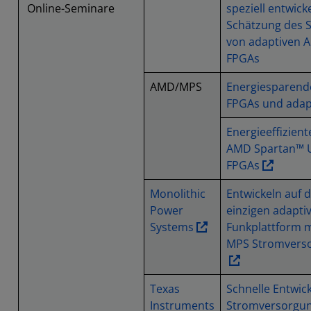
Online-Seminare
speziell entwick
Schätzung des 
von adaptiven 
FPGAs
AMD/MPS
Energiesparende
FPGAs und adap
Energieeffizient
AMD Spartan™ U
FPGAs
Monolithic
Entwickeln auf d
Power
einzigen adaptiv
Systems
Funkplattform m
MPS Stromvers
Texas
Schnelle Entwic
Instruments
Stromversorgun