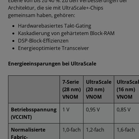
Ebene von bis zu 40 %. Zu den Verbesserungen der
Architektur, die sie mit UltraScale+-Chips
gemeinsam haben, gehören:
Hardwarebasiertes Takt-Gating
Kaskadierung von gehärtetem Block-RAM
DSP-Block-Effizienzen
Energieoptimierte Transceiver
Energieeinsparungen bei UltraScale
7-Serie
UltraScale
UltraSca
(28 nm)
(20 nm)
(16 nm)
VNOM
VNOM
VNOM
Betriebsspannung
1 V
0,95 V
0,85 V
(VCCINT)
Normalisierte
1,0-fach
1,2-fach
1,6-fach
Fabric-