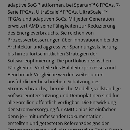
adaptive SoC-Plattformen, bei Spartan™ 6 FPGAs, 7-
Tools
Serie FPGAs, UltraScale™ FPGAs, UltraScale+™
Ressourcen
FPGAs und adaptiven SoCs. Mit jeder Generation
erweitert AMD seine Fähigkeiten zur Reduzierung
des Energieverbrauchs. Sie reichen von
Prozessverbesserungen über Innovationen bei der
Architektur und aggressiver Spannungsskalierung
bis hin zu fortschrittlichen Strategien der
Softwareoptimierung. Die portfoliospezifischen
Fähigkeiten, Vorteile des Halbleiterprozesses und
Benchmark-Vergleiche werden weiter unten
ausführlicher beschrieben. Schätzung des
Stromverbrauchs, thermische Modelle, vollständige
Softwareunterstützung und Demoplatinen sind für
alle Familien öffentlich verfügbar. Die Entwicklung
der Stromversorgung für AMD Chips ist einfacher
denn je – mit umfassender Dokumentation,
erstellten und getesteten Referenzdesigns der