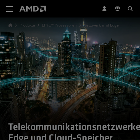
Erklärung zur Barrierefreiheit auf der AMD Website
Produkte
EPYC™ Prozessoren
Netzwerk und Edge
Telekommunikationsnetzwerke
Edge und Cloud-Speicher