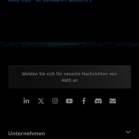
Melden Sie sich für neueste Nachrichten von
AMD an
LinkedIn
Instagram
Facebook
Abonn
Unternehmen