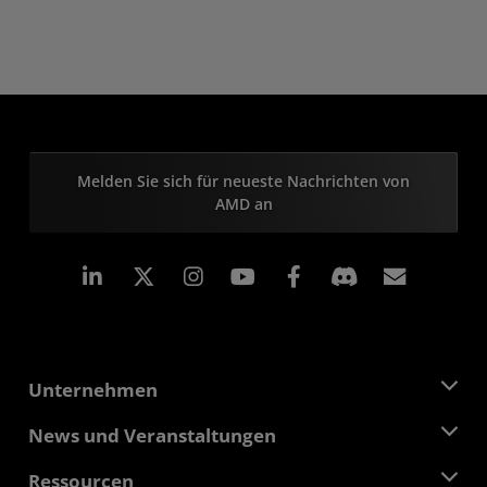
Melden Sie sich für neueste Nachrichten von
AMD an
LinkedIn
Instagram
Facebook
Abonn
Unternehmen
Über AMD
News und Veranstaltungen
Führungsteam
Pressebereich
Ressourcen
Verantwortung