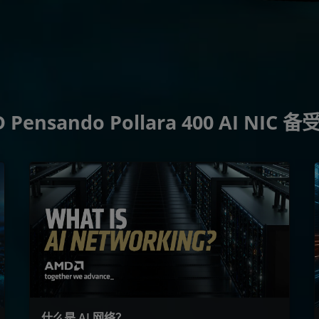
 Pensando Pollara 400 AI NIC 
什么是 AI 网络？