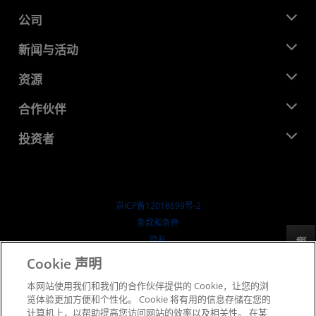
公司
关于 AMD
新闻与活动
管理团队
新闻中心
资源
企业责任
活动
就业机会
开发中心
合作伙伴
媒体库
联系我们
博客
AMD 合作伙伴中心
投资者
成功案例
授权经销商
研讨会
投资者关系
AMD 大学计划
探索资源
财务信息
董事会
京ICP备12018899号-2
治理文件
​条款和条件
SEC 报告
隐私
反馈
商标
Cookie 声明
供应链透明度
本网站使用我们和我们的合作伙伴提供的 Cookie，让您的浏
公开公平竞争
览体验更加方便和个性化。 Cookie 将有用的信息存储在您的
英国税收策略
计算机上，以帮助提高您访问网站的效率以及相关性。 在某