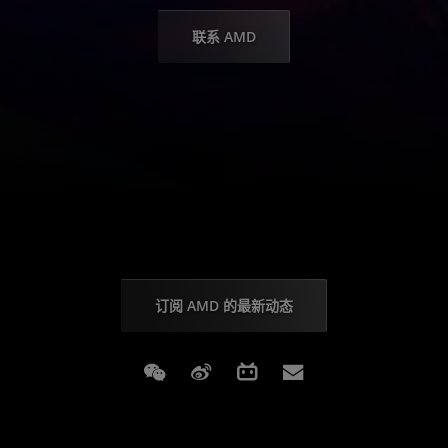
联系 AMD
订阅 AMD 的最新动态
Weixin
Weibo
Bilibili
Subscriptions