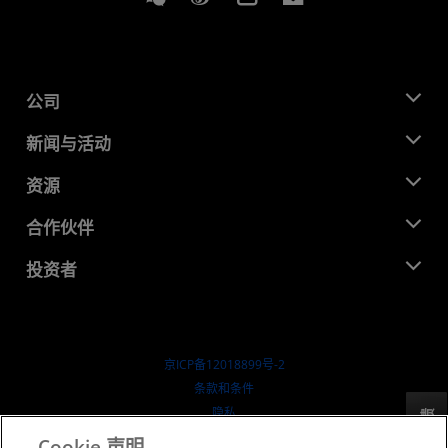
公司
关于 AMD
新闻与活动
管理团队
新闻中心
资源
企业责任
活动
就业机会
开发中心
合作伙伴
媒体库
联系我们
博客
AMD 合作伙伴中心
投资者
成功案例
授权经销商
研讨会
投资者关系
AMD 大学计划
探索资源
财务信息
董事会
京ICP备12018899号-2
治理文件
​条款和条件
SEC 报告
隐私
反馈
商标
Cookie 声明