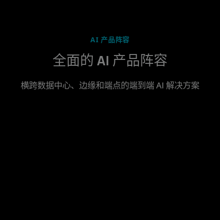
AI 产品阵容
全面的 AI 产品阵容
横跨数据中心、边缘和端点的端到端 AI 解决方案
数据中心
边缘 AI
AI
AMD
AMD
AI
PC
ROCm
Silo
利用强
软件
AI
大的
利用 AMD
通过
AMD
GPU、
直接
开源且
领先
APU 和
CPU，以
在电
经过优
的人
SoC 的
及行业领
脑上
化的基
工智
先进功
先的系统
本地
础软
能实