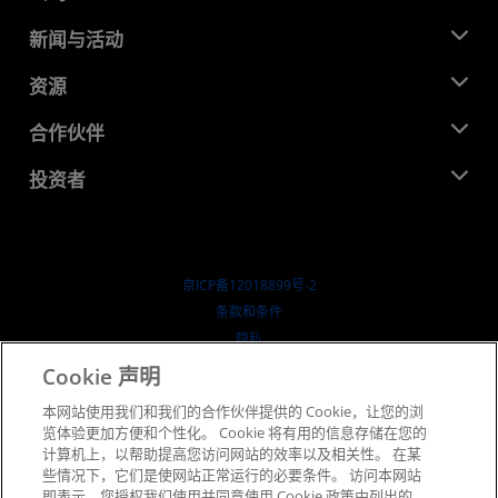
关于 AMD
新闻与活动
管理团队
新闻中心
资源
企业责任
活动
就业机会
开发中心
合作伙伴
媒体库
联系我们
博客
AMD 合作伙伴中心
投资者
成功案例
授权经销商
研讨会
投资者关系
AMD 大学计划
探索资源
财务信息
董事会
京ICP备12018899号-2
治理文件
​条款和条件
SEC 报告
隐私
商标
Cookie 声明
供应链透明度
本网站使用我们和我们的合作伙伴提供的 Cookie，让您的浏
公开公平竞争
览体验更加方便和个性化。 Cookie 将有用的信息存储在您的
英国税收策略
计算机上，以帮助提高您访问网站的效率以及相关性。 在某
Cookie 政策
些情况下，它们是使网站正常运行的必要条件。 访问本网站
即表示，您授权我们使用并同意使用 Cookie 政策中列出的