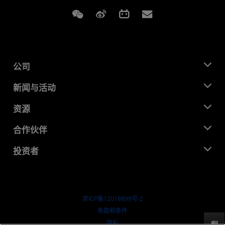
Weixin
Weibo
Bilibili
Subscriptions
公司
关于 AMD
新闻与活动
管理团队
新闻中心
资源
企业责任
活动
就业机会
开发中心
合作伙伴
媒体库
联系我们
博客
AMD 合作伙伴中心
投资者
成功案例
授权经销商
研讨会
投资者关系
AMD 大学计划
探索资源
财务信息
董事会
京ICP备12018899号-2
治理文件
​条款和条件
SEC 报告
隐私