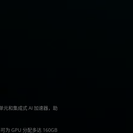
扩展性，使用户能够更快、
新。通过利用 ROCm/HIP 堆
团队得以快速将 GPU 支持扩
Radeon，包括锐龙 AI Max P
Altair 首席技术官 Sam Mahalingam
计算单元和集成式 AI 加速器，助
器可为 GPU 分配多达 160GB