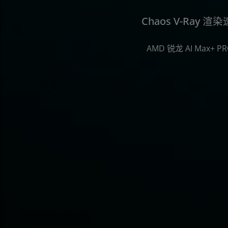
Chaos V-Ray 
AMD 锐龙 AI Max+ P