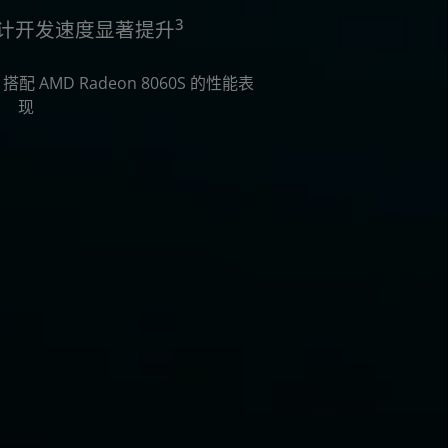
3
s 设计开发速度显著提升
95 搭配 AMD Radeon 8060S 的性能表
现
力加速仿真驱动型设计，让
仿真。在 GPU
以提高性能和可