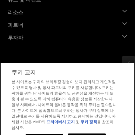
관리팀
뉴스룸
리소스
기업의 사회적 책임
이벤트
채용
개발자 센트럴
파트너
미디어 라이브러리
문의하기
블로그
AMD 파트너 허브
투자자
사례 연구
공식 유통업체
웨비나
투자자 관계
AMD 대학 프로그램
리소스 살펴보기
재무 정보
이사위원회
Feedback
이용약관
쿠키 고지
거버넌스 문서
프라이버시
SEC 신고서
상표
본 사이트는 귀하의 브라우징 경험이 보다 편리하고 개인적일
수 있도록 당사 및 당사 파트너의 쿠키를 사용합니다. 쿠키는
공급망 투명성
귀하를 위한 당 사이트의 효율성 및 관련성을 개선하는 데 도
공정 및 공개 경쟁
움이 될 수 있도록 귀하 컴퓨터의 유용한 정보를 저장합니다.
영국 세금 전략
일부 사례에서, 사이트의 올바른 동작을 위해 쿠키는 필수입니
쿠키 정책
다. 본 사이트에 접속함으로써 귀하는 당사가 쿠키 정책에 나
열된대로 쿠키를 사용하도록 지시하고 승낙하는 것입니다. 자
쿠키 설정
세한 사항은 AMD의
프라이버시 고지
및
쿠키 정책
을 참조하
십시오.
© 2026 Advanced Micro Devices, Inc.