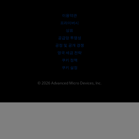
AMD 대학 프로그램
리소스 살펴보기
재무 정보
이사위원회
이용약관
거버넌스 문서
프라이버시
SEC 신고서
상표
공급망 투명성
공정 및 공개 경쟁
영국 세금 전략
쿠키 정책
쿠키 설정
© 2026 Advanced Micro Devices, Inc.