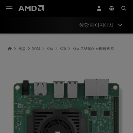
AMD 웹사이트 접근성 성명서
해당 페이지에서
개요
제품
SOM
Kria
K26
Kria 로보틱스 스타터 키트
사양
포함 항목
비교
시작하기
지원 및 리소스