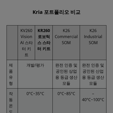
Kria 포트폴리오 비교
KV260
KR260
K26
K26
Vision
로보틱
Commercial
Industrial
AI 스타
스 스타
SOM
SOM
터 키
터 키트
트
제
개발/평가
완전 인증 및
완전 인증 및
품
공인된 상업
공인된 산업
유
용 등급 생산
용 등급 생산
형
모듈
모듈
작
0°C~35°C
0°C~85°C
–
동
40°C~100°C
온
도