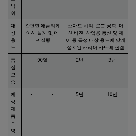
범
위
대
간편한 애플리케
스마트 시티, 로봇 공학, 머
상
이션 설계 및 데
신 비전, 산업용 통신 및 제
용
모 실행
어 등 특정 대상 용도에 맞게
도
설계된 캐리어 카드에 연결
품
90일
2년
3년
질
보
증
예
-
-
5년
10년
상
제
품
수
명