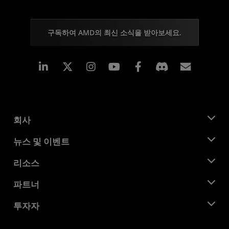
구독하여 AMD의 최신 소식을 받아보세요.
Linkedin
Instagram
Facebook
구독
회사
AMD 소개
뉴스 및 이벤트
관리팀
뉴스룸
리소스
기업의 사회적 책임
이벤트
채용
개발자 센트럴
파트너
미디어 라이브러리
문의하기
블로그
AMD 파트너 허브
투자자
사례 연구
공식 유통업체
웨비나
투자자 관계