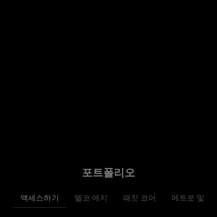
HPE
HPE에
에서
서 지
지금
지금 Dell
지금 Dell
지금 시청하기
지금 시청하기
지금 시청하기
지금 시청하기
금 보
보기
Technologies
Technologies
기
에서 보기
에서 보기
포트폴리오
액세스하기
텔코 에지
패킷 코어
메트로 및 전