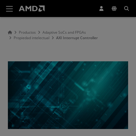
Declaración de accesibilidad del sitio web de AMD
Productos
Adaptive SoCs and FPGAs
Propiedad intelectual
AXI Interrupt Controller