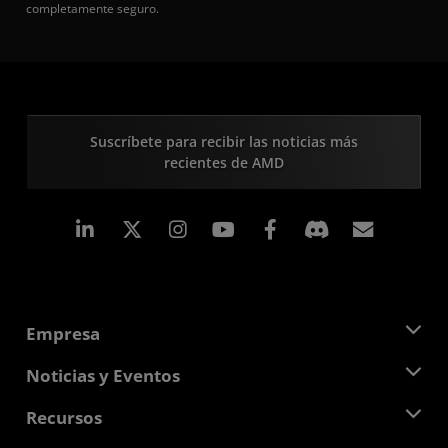
completamente seguro.
Suscríbete para recibir las noticias más
recientes de AMD
LinkedIn
Instagram
Facebook
Suscri
Empresa
Acerca de AMD
Noticias y Eventos
Equipo Directivo
Sala de prensa
Recursos
Responsabilidad corporativa
Eventos