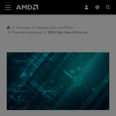
Declaración de accesibilidad del sitio web de AMD
Productos
Adaptive SoCs and FPGAs
Propiedad intelectual
800G High Speed Ethernet