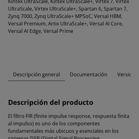
Kintex UltraScale, Kintex UltraScale+, Virtex 7, Virtex
UltraScale, Virtex UltraScale+, Spartan 6, Spartan 7,
Zynq 7000, Zynq UltraScale+ MPSoC, Versal HBM,
Versal Premium, Artix UltraScale+, Versal AI Core,
Versal AI Edge, Versal Prime
Descripción general
Documentación
Versione
Descripción del producto
El filtro FIR (finite impulse response, respuesta finita
al impulso) es uno de los componentes
fundamentales más ubicuos y esenciales en los
sistemas DSP (Digital Signal Processing,