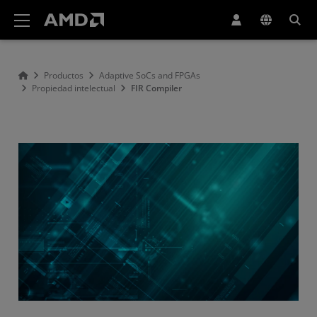
Declaración de accesibilidad del sitio web de AMD
Productos
Adaptive SoCs and FPGAs
Propiedad intelectual
FIR Compiler