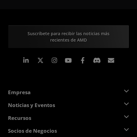
Suscríbete para recibir las noticias más
recientes de AMD
LinkedIn
Instagram
Facebook
Suscri
Empresa
Acerca de AMD
Noticias y Eventos
Equipo Directivo
Sala de prensa
Recursos
Responsabilidad corporativa
Eventos
Carreras profesionales
Centro para desarrolladores
Socios de Negocios
Biblioteca multimedia
Contáctanos