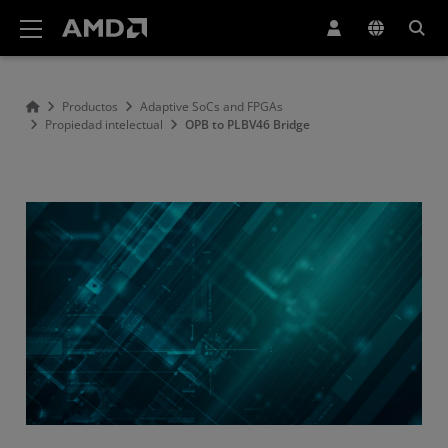
Declaración de accesibilidad del sitio web de AMD
Productos
Adaptive SoCs and FPGAs
Propiedad intelectual
OPB to PLBV46 Bridge