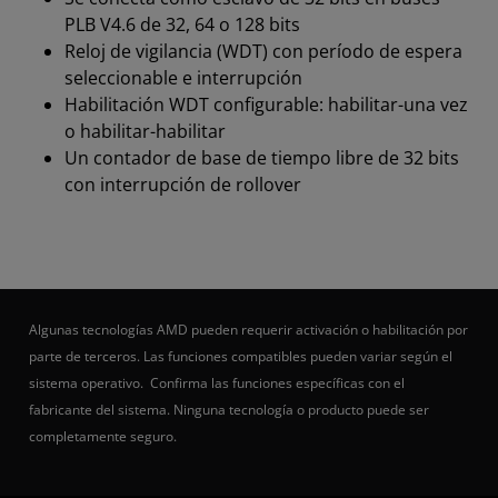
PLB V4.6 de 32, 64 o 128 bits
Reloj de vigilancia (WDT) con período de espera
seleccionable e interrupción
Habilitación WDT configurable: habilitar-una vez
o habilitar-habilitar
Un contador de base de tiempo libre de 32 bits
con interrupción de rollover
Algunas tecnologías AMD pueden requerir activación o habilitación por
parte de terceros. Las funciones compatibles pueden variar según el
sistema operativo. Confirma las funciones específicas con el
fabricante del sistema. Ninguna tecnología o producto puede ser
completamente seguro.