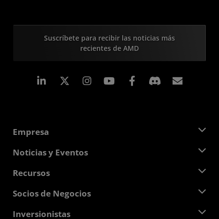
Suscríbete para recibir las noticias más
recientes de AMD
LinkedIn
Instagram
Facebook
Suscri
Empresa
Acerca de AMD
Noticias y Eventos
Equipo Directivo
Sala de prensa
Recursos
Responsabilidad corporativa
Eventos
Carreras profesionales
Centro para desarrolladores
Socios de Negocios
Biblioteca multimedia
Contáctanos
Blogs
Centro para socios de AMD
Inversionistas
Casos de Estudio