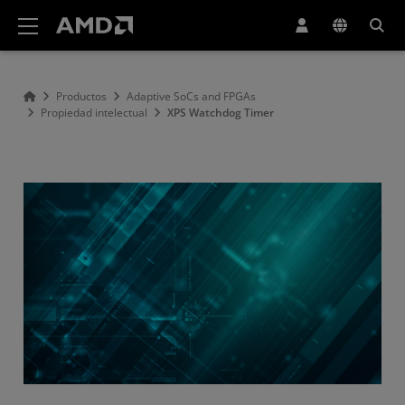
Declaración de accesibilidad del sitio web de AMD
Productos
Adaptive SoCs and FPGAs
Propiedad intelectual
XPS Watchdog Timer