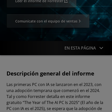
Leer el informe de Forrester
Comunícate con el equipo de ventas
EN ESTA PÁGINA
Descripción general
Descripción general del informe
Leer el informe
Las primeras PC con IA se lanzaron en el 2023, con
PRO Technologies
una adopción temprana que comenzó en el 2024.
Comenzar
Tal y como Forrester detalla en este informe
gratuito “The Year of The AI PC Is 2025” (El año de la
PC con IA es el 2025), se espera que la adopción de