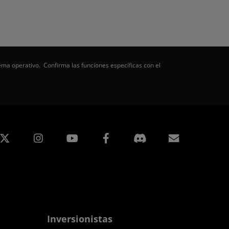
ema operativo. Confirma las funciones específicas con el
edIn
Instagram
Facebook
Suscripci
Inversionistas