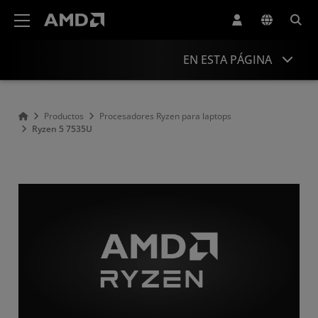
Declaración de accesibilidad del sitio web de AMD
EN ESTA PÁGINA
Overview
Productos
Procesadores Ryzen para laptops
Ryzen 5 7535U
Specifications
Drivers and Resources