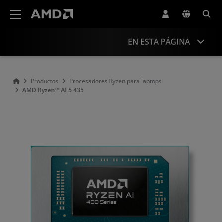
Declaración de accesibilidad del sitio web de AMD
EN ESTA PÁGINA
Descripción general
Productos
Procesadores Ryzen para laptops
AMD Ryzen™ AI 5 435
Especificaciones
Controladores y recursos