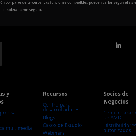
ón por parte de terceros. Las funciones compatibles pueden variar según el sist
er completamente seguro.
Link
as y
Recursos
Socios de
os
Negocios
Centro para
desarrolladores
 prensa
Centro para s
Blogs
de AMD
s
Casos de Estudio
Distribuidore
eca multimedia
autorizados
Webinars