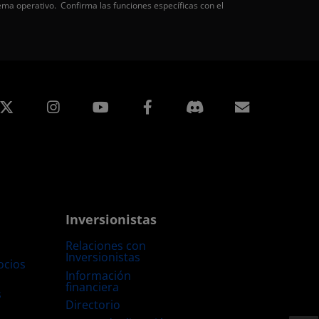
ema operativo. Confirma las funciones específicas con el
edIn
Instagram
Facebook
Suscripci
Inversionistas
Relaciones con
Inversionistas
ocios
Información
financiera
s
Directorio