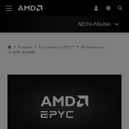
Declaração de acessibilidade do site da AMD
NESTA PÁGINA
Overview
Produtos
Processadores EPYC™
4th Generation
EPYC 8534PN
Specifications
Drivers and Resources