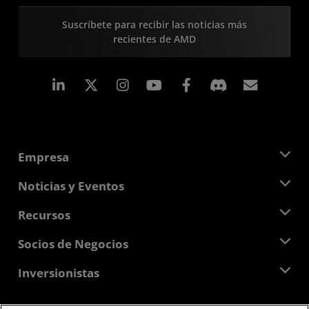
Suscríbete para recibir las noticias más
recientes de AMD
LinkedIn
Instagram
Facebook
Suscri
Empresa
Acerca de AMD
Noticias y Eventos
Equipo Directivo
Sala de prensa
Recursos
Responsabilidad corporativa
Eventos
Carreras profesionales
Centro para desarrolladores
Socios de Negocios
Biblioteca multimedia
Contáctanos
Blogs
Centro para socios de AMD
Inversionistas
Casos de Estudio
Distribuidores autorizados
Webinars
Relaciones con Inversionistas
Programa universitario AMD