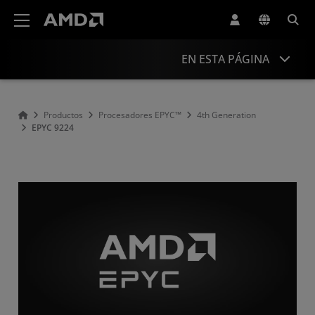
Declaración de accesibilidad del sitio web de AMD
EN ESTA PÁGINA
Overview
Productos
Procesadores EPYC™
4th Generation
EPYC 9224
Specifications
Drivers and Resources