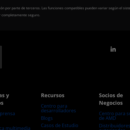
ón por parte de terceros. Las funciones compatibles pueden variar según el sist
er completamente seguro.
Link
as y
Recursos
Socios de
os
Negocios
Centro para
desarrolladores
 prensa
Centro para s
Blogs
de AMD
s
Casos de Estudio
Distribuidore
eca multimedia