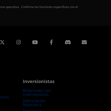
ema operativo. Confirma las funciones específicas con el
edIn
Instagram
Facebook
Suscripci
Inversionistas
Relaciones con
Inversionistas
ocios
Información
financiera
s