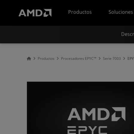
Declaración de accesibilidad del sitio web de AMD
Productos
Soluciones
Descr
Productos
Procesadores EPYC™
Serie 7003
EPY