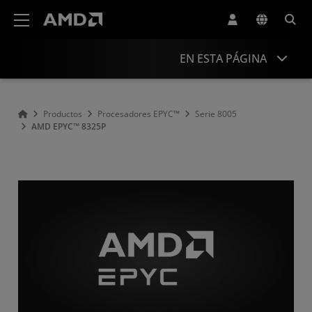
Declaración de accesibilidad del sitio web de AMD
EN ESTA PÁGINA
Descripción general
Productos
Procesadores EPYC™
Serie 8005
AMD EPYC™ 8325P
Especificaciones
Controladores y recursos