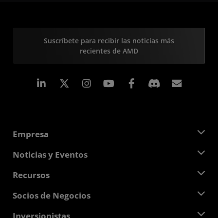
Suscríbete para recibir las noticias más
recientes de AMD
LinkedIn
Instagram
Facebook
Suscri
Empresa
Acerca de AMD
Noticias y Eventos
Equipo Directivo
Sala de prensa
Recursos
Responsabilidad corporativa
Eventos
Carreras profesionales
Centro para desarrolladores
Socios de Negocios
Biblioteca multimedia
Contáctanos
Blogs
Centro para socios de AMD
Inversionistas