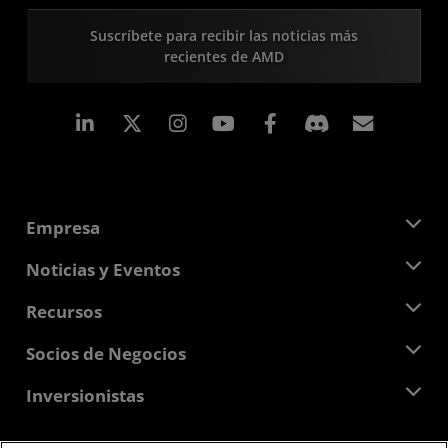
Suscríbete para recibir las noticias más
recientes de AMD
LinkedIn
Instagram
Facebook
Suscri
Empresa
Acerca de AMD
Noticias y Eventos
Equipo Directivo
Sala de prensa
Recursos
Responsabilidad corporativa
Eventos
Carreras profesionales
Centro para desarrolladores
Socios de Negocios
Biblioteca multimedia
Contáctanos
Blogs
Centro para socios de AMD
Inversionistas
Casos de Estudio
Distribuidores autorizados
Webinars
Relaciones con Inversionistas
Programa universitario AMD