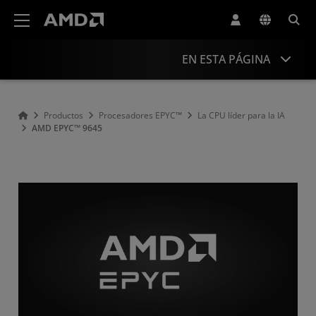
Declaración de accesibilidad del sitio web de AMD
EN ESTA PÁGINA
Descripción general
Productos
Procesadores EPYC™
La CPU líder para la IA
AMD EPYC™ 9645
Especificaciones
Controladores y recursos