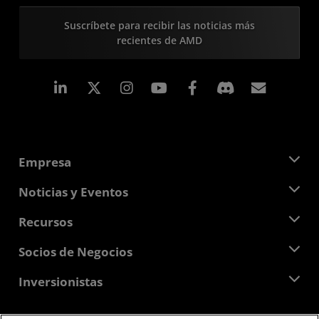
Suscríbete para recibir las noticias más
recientes de AMD
LinkedIn
Instagram
Facebook
Suscri
Empresa
Acerca de AMD
Noticias y Eventos
Equipo Directivo
Sala de prensa
Recursos
Responsabilidad corporativa
Eventos
Carreras profesionales
Centro para desarrolladores
Socios de Negocios
Biblioteca multimedia
Contáctanos
Blogs
Centro para socios de AMD
Inversionistas
Casos de Estudio
Distribuidores autorizados
Webinars
Relaciones con Inversionistas
Programa universitario AMD