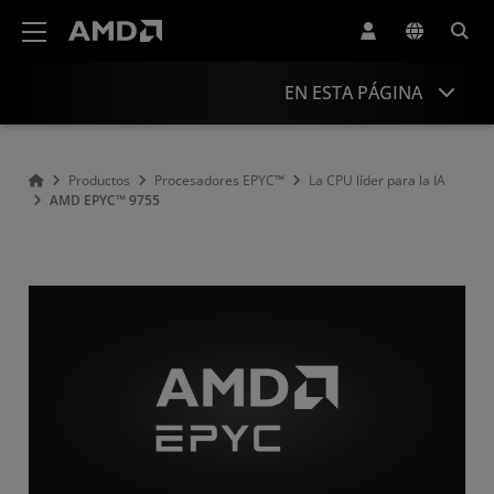
Declaración de accesibilidad del sitio web de AMD
EN ESTA PÁGINA
Descripción general
Productos
Procesadores EPYC™
La CPU líder para la IA
AMD EPYC™ 9755
Especificaciones
Controladores y recursos