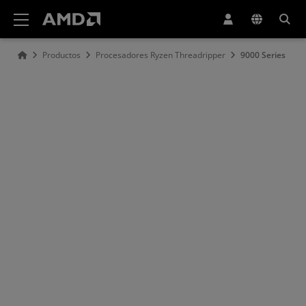
Declaración de accesibilidad del sitio web de AMD
Productos
Procesadores Ryzen Threadripper
9000 Series