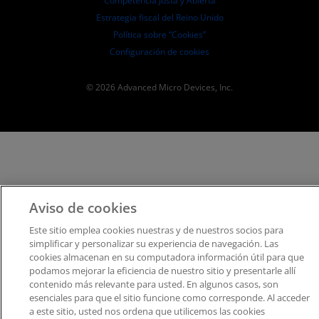
Competencia Justa y Abierta
Estrategia fiscal del Reino Unido
Política sobre “Cookies”
Configuración de cookies
© 2026 Advanced Micro Devices, Inc.
Aviso de cookies
Este sitio emplea cookies nuestras y de nuestros socios para
simplificar y personalizar su experiencia de navegación. Las
cookies almacenan en su computadora información útil para que
podamos mejorar la eficiencia de nuestro sitio y presentarle allí
contenido más relevante para usted. En algunos casos, son
esenciales para que el sitio funcione como corresponde. Al acceder
a este sitio, usted nos ordena que utilicemos las cookies