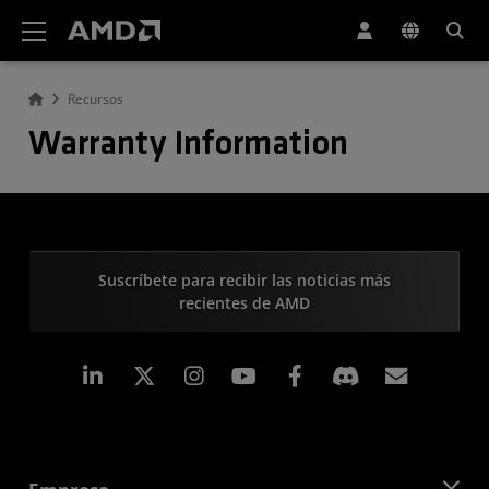
Declaración de accesibilidad del sitio web de AMD
Recursos
Warranty Information
Suscríbete para recibir las noticias más
recientes de AMD
LinkedIn
Instagram
Facebook
Suscri