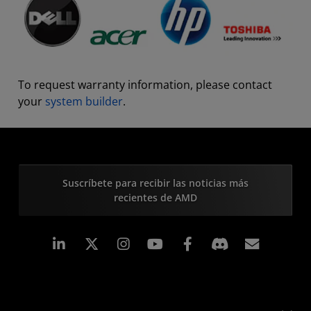
To request warranty information, please contact
your
system builder
.
Suscríbete para recibir las noticias más
recientes de AMD
LinkedIn
Instagram
Facebook
Suscri