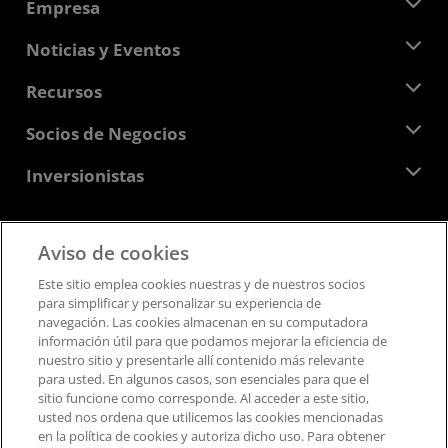
Empresa
Acerca de AMD
Noticias y Eventos
Equipo Directivo
Sala de prensa
Recursos
Responsabilidad corporativa
Eventos
Carreras profesionales
Centro para desarrolladores
Socios de Negocios
Biblioteca multimedia
Contáctanos
Blogs
Centro para socios de AMD
Inversionistas
Casos de Estudio
Distribuidores autorizados
Webinars
Relaciones con Inversionistas
Programa universitario AMD
Explora los recursos
Información financiera
Aviso de cookies
Directorio
Feedback
Términos y Condiciones
Este sitio emplea cookies nuestras y de nuestros socios
Pautas de dirección empresarial
Privacidad
para simplificar y personalizar su experiencia de
Presentaciones ante la SEC
Marcas Comerciales
navegación. Las cookies almacenan en su computadora
información útil para que podamos mejorar la eficiencia de
Transparencia de la cadena de suministro
nuestro sitio y presentarle allí contenido más relevante
Competencia Justa y Abierta
para usted. En algunos casos, son esenciales para que el
Estrategia fiscal del Reino Unido
sitio funcione como corresponde. Al acceder a este sitio,
Política sobre “Cookies”
usted nos ordena que utilicemos las cookies mencionadas
en la política de cookies y autoriza dicho uso.​​ Para obtener
Configuración de cookies