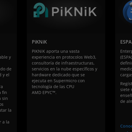
PiKNiK
ESPA
PiKNiK aporta una vasta
Enter
able y
experiencia en protocolos Web3,
(ESPA
consultoría de infraestructuras,
defini
ado de
servicios en la nube específicos y
medid
 y el
hardware dedicado que se
cargas
ejecuta en Supermicro con
Regís
ra
tecnología de las CPU
siete
 fin
AMD EPYC™.
enseñ
 sin
de al
os
utar la
 a la
Conoc