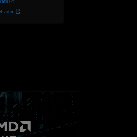
trate
el video