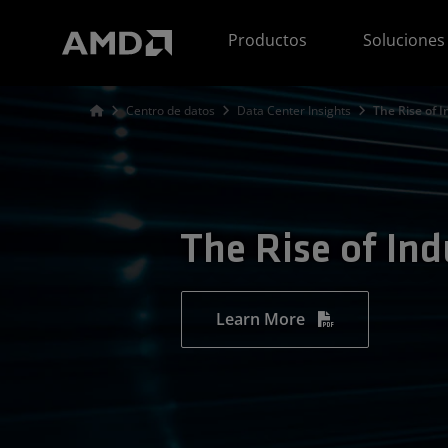
Declaración de accesibilidad del sitio web de AMD
Productos
Soluciones
Centro de datos
Data Center Insights
The Rise of I
The Rise of Ind
Learn More