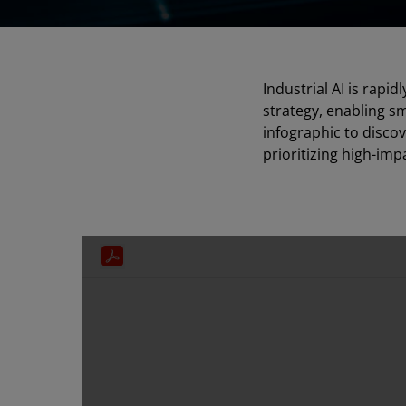
Industrial AI is rapi
strategy, enabling sm
infographic to disco
prioritizing high-imp