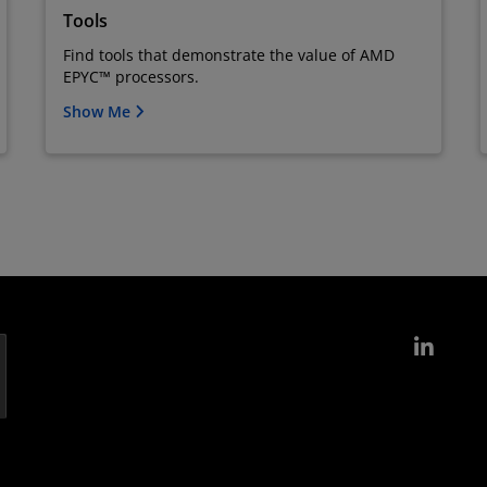
Tools
Find tools that demonstrate the value of AMD
EPYC™ processors.
Show Me
Link