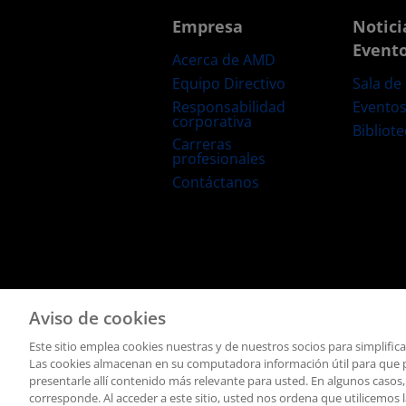
Empresa
Notici
Event
Acerca de AMD
Equipo Directivo
Sala de
Responsabilidad
Evento
corporativa
Bibliot
Carreras
profesionales
Contáctanos
Términos y Condiciones
Privacidad
Marcas Comerciale
Aviso de cookies
Este sitio emplea cookies nuestras y de nuestros socios para simplific
Las cookies almacenan en su computadora información útil para que po
presentarle allí contenido más relevante para usted. En algunos casos,
corresponde. Al acceder a este sitio, usted nos ordena que utilicemos 