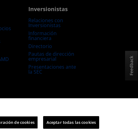
Inversionistas
Relaciones con
Inversionistas
ocios
Información
financiera
s
Directorio
Pautas de dirección
empresarial
 AMD
Feedback
Presentaciones ante
la SEC
Estrategia fiscal del Reino Unido
Política sobre “Cookies”
ración de cookies
Aceptar todas las cookies