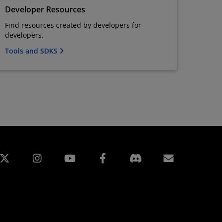
Developer Resources
Find resources created by developers for
developers.
Tools and SDKS
edIn
Instagram
Facebook
Suscripci