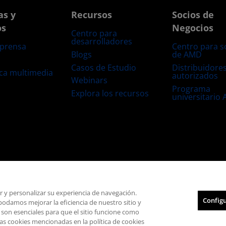
as y
Recursos
Socios de
os
Negocios
Centro para
desarrolladores
 prensa
Centro para s
Blogs
de AMD
s
Casos de Estudio
Distribuidore
eca multimedia
autorizados
Webinars
Programa
Explora los recursos
universitario
s
Transparencia de la cadena de suministro
Competencia Justa y Abierta
Configuración de cookies
ar y personalizar su experiencia de navegación.
Configu
damos mejorar la eficiencia de nuestro sitio y
© 2026 Advanced Micro Devices, Inc.
 son esenciales para que el sitio funcione como
las cookies mencionadas en la política de cookies