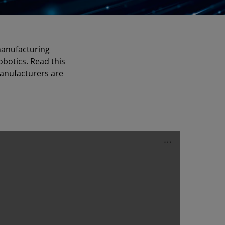
 manufacturing
obotics. Read this
manufacturers are